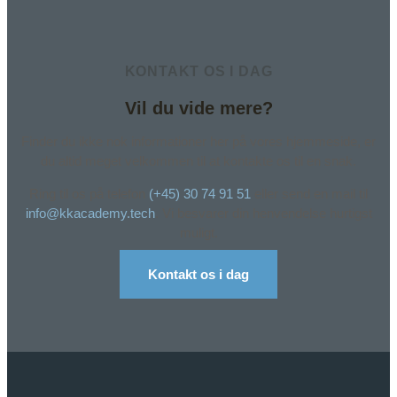
KONTAKT OS I DAG
Vil du vide mere?
Finder du ikke nok informationer her på vores hjemmeside, er
du altid meget velkommen til at kontakte os til en snak.
Ring til os på telefon
(+45) 30 74 91 51
eller send en mail til
info@kkacademy.tech
. Vi besvarer din henvendelse hurtigst
muligt.
Kontakt os i dag