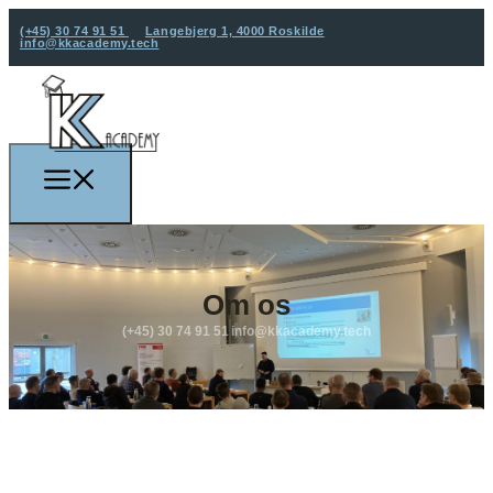
(+45) 30 74 91 51
Langebjerg 1, 4000 Roskilde
info@kkacademy.tech
Om os
(+45) 30 74 91 51
info@kkacademy.tech