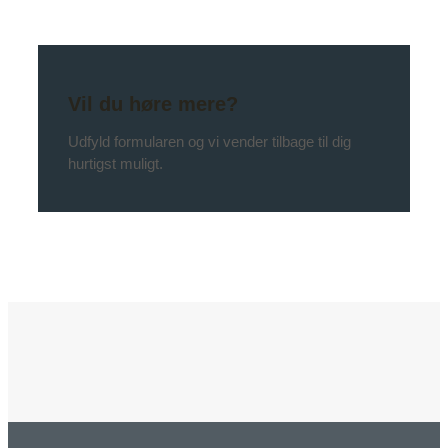
Vil du høre mere?
Udfyld formularen og vi vender tilbage til dig
hurtigst muligt.